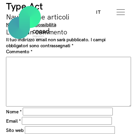
Type Act
IT
Navigazione articoli
Next:
Limite e possibilità
Lascia un commento
Il tuo indirizzo email non sarà pubblicato.
I campi
obbligatori sono contrassegnati
*
Commento
*
Nome
*
Email
*
Sito web