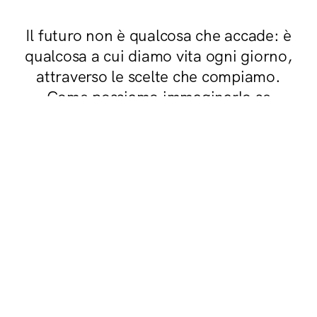
Il futuro non è qualcosa che accade: è
qualcosa a cui diamo vita ogni giorno,
attraverso le scelte che compiamo.
Come possiamo immaginarlo se
continuiamo a guardarlo da un unico
punto di vista?
Dal 14 al 17 ottobre, Perugia ospita la terza edizione di
Seed, design actions for the future
, un festival che invita
progettisti, ricercatori, imprese, istituzioni, studenti e
cittadini a confrontarsi sulle grandi trasformazioni del
nostro tempo. Più che un Festival,
Seed è una piattaforma
culturale aperta
, dove designer, architetti, ingegneri e
urbanisti dialogano con artisti, scienziati, filosofi,
economisti, psicologi e imprenditori.
Dall’etica dell’intelligenza artificiale ai nuovi modelli
dell’abitare, dalla relazione tra uomo e ambiente fino