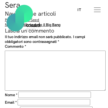
Sera
IT
Navigazione articoli
Previous:
Extra Seed
Next:
L’equilibrio dopo il Big Bang
Lascia un commento
Il tuo indirizzo email non sarà pubblicato.
I campi
obbligatori sono contrassegnati
*
Commento
*
Nome
*
Email
*